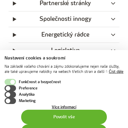
Partnerské stránky
Společnosti innogy
Energetický rádce
Legislativa
Nastavení cookies a soukromí
Ochrana soukromí
Na základě vašeho chování a zájmu zdokonalujeme nejen naše služby,
ale také upravujeme nabídky na webech třetích stran a další formy
Číst dále
komunikace s vámi. Níže prosím zvolte vámi preferovanou variantu
facebook
x
instagram
youtube
Linkedin
souhlasu. Svoje nastavení můžete kdykoliv změnit v zápatí stránky v
Funkčnost a bezpečnost
innogy
„Nastavení soukromí". Více informací o tom, jak se soubory cookies a
Preference
innogy Premium
osobními údaji pracujeme, včetně možností uplatnění vašich práv,
Analytika
naleznete na webové stránce v sekci
Cookie Policy
.
Marketing
o
Více informací
použití
Povolit vše
cookies