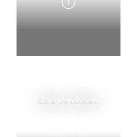
Studenti a absolventi
Hledáme absolventy VŠ, kteří mají
zájem o energetiku a chtějí být u
velkých změn.