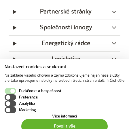
Partnerské stránky
Společnosti innogy
Energetický rádce
Legislativa
Nastavení cookies a soukromí
Ochrana soukromí
Na základě vašeho chování a zájmu zdokonalujeme nejen naše služby,
ale také upravujeme nabídky na webech třetích stran a další formy
Číst dále
komunikace s vámi. Níže prosím zvolte vámi preferovanou variantu
facebook
x
instagram
youtube
Linkedin
souhlasu. Svoje nastavení můžete kdykoliv změnit v zápatí stránky v
Funkčnost a bezpečnost
innogy
„Nastavení soukromí". Více informací o tom, jak se soubory cookies a
Preference
innogy Premium
osobními údaji pracujeme, včetně možností uplatnění vašich práv,
Analytika
naleznete na webové stránce v sekci
Cookie Policy
.
Marketing
o
Více informací
použití
Povolit vše
cookies