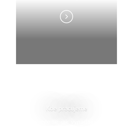
Kde pracujeme
Podívejte se, jak vypadají naše
hlavní pobočky a zákaznická