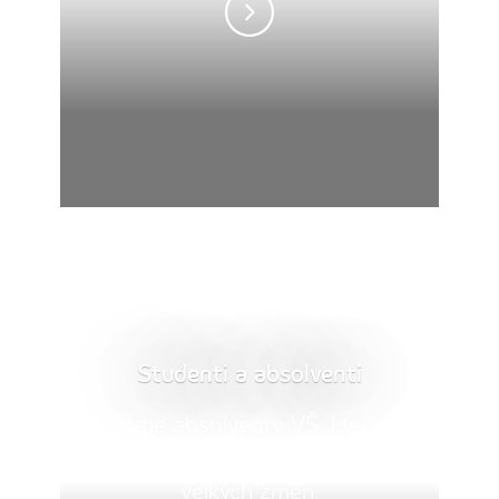
Studenti a absolventi
Hledáme absolventy VŠ, kteří mají
zájem o energetiku a chtějí být u
velkých změn.