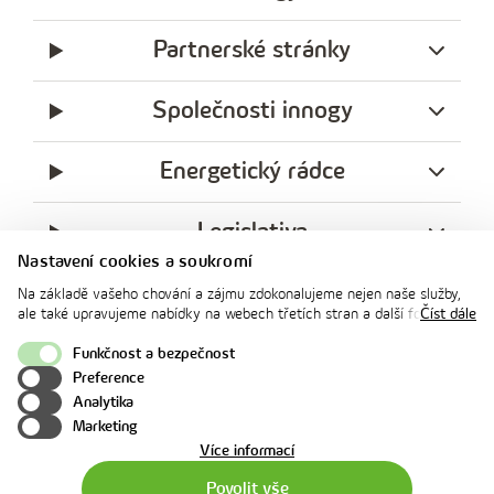
Partnerské stránky
Společnosti innogy
Energetický rádce
Legislativa
Nastavení cookies a soukromí
Ochrana soukromí
Na základě vašeho chování a zájmu zdokonalujeme nejen naše služby,
ale také upravujeme nabídky na webech třetích stran a další formy
Číst dále
komunikace s vámi. Níže prosím zvolte vámi preferovanou variantu
facebook
x
instagram
youtube
Linkedin
souhlasu. Svoje nastavení můžete kdykoliv změnit v zápatí stránky v
Funkčnost a bezpečnost
innogy
„Nastavení soukromí". Více informací o tom, jak se soubory cookies a
Preference
innogy Premium
osobními údaji pracujeme, včetně možností uplatnění vašich práv,
Analytika
naleznete na webové stránce v sekci
Cookie Policy
.
Marketing
o
Více informací
použití
Povolit vše
cookies