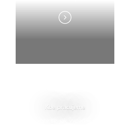
Kde pracujeme
Podívejte se, jak vypadají naše
hlavní pobočky a zákaznická