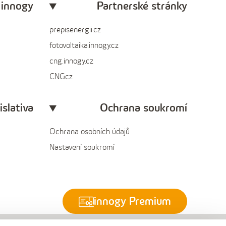
 innogy
Partnerské stránky
prepisenergii.cz
fotovoltaika.innogy.cz
cng.innogy.cz
CNGcz
islativa
Ochrana soukromí
Ochrana osobních údajů
Nastavení soukromí
innogy Premium