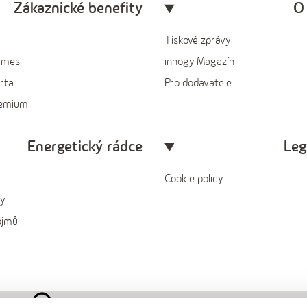
Zákaznické benefity
O
Tiskové zprávy
ames
innogy Magazín
rta
Pro dodavatele
remium
Energetický rádce
Leg
Cookie policy
y
ojmů