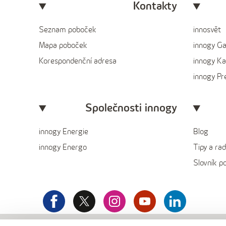
Kontakty
Seznam poboček
innosvět
Mapa poboček
innogy G
Korespondenční adresa
innogy Ka
innogy P
Společnosti innogy
innogy Energie
Blog
innogy Energo
Tipy a rad
Slovník p
facebook
x
instagram
youtube
Linkedin
innogy