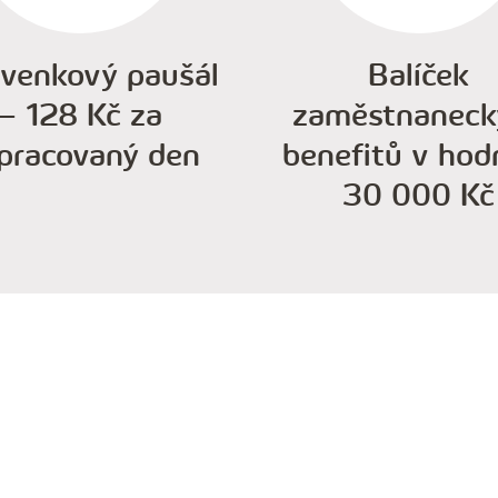
avenkový paušál
Balíček
– 128 Kč za
zaměstnaneck
pracovaný den
benefitů v hod
30 000 Kč