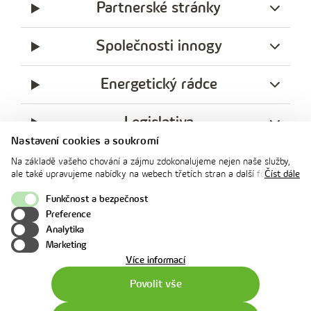
Partnerské stránky
Společnosti innogy
Energetický rádce
Legislativa
Nastavení cookies a soukromí
Ochrana soukromí
Na základě vašeho chování a zájmu zdokonalujeme nejen naše služby,
ale také upravujeme nabídky na webech třetích stran a další formy
Číst dále
komunikace s vámi. Níže prosím zvolte vámi preferovanou variantu
facebook
x
instagram
youtube
Linkedin
souhlasu. Svoje nastavení můžete kdykoliv změnit v zápatí stránky v
Funkčnost a bezpečnost
innogy
„Nastavení soukromí". Více informací o tom, jak se soubory cookies a
Preference
innogy Premium
osobními údaji pracujeme, včetně možností uplatnění vašich práv,
Analytika
naleznete na webové stránce v sekci
Cookie Policy
.
Marketing
o
Více informací
použití
Povolit vše
cookies