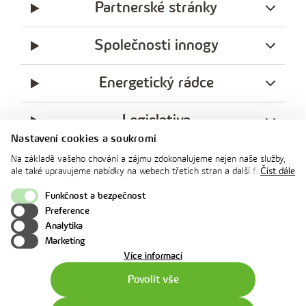
Partnerské stránky
Společnosti innogy
Energetický rádce
Legislativa
Nastavení cookies a soukromí
Ochrana soukromí
Na základě vašeho chování a zájmu zdokonalujeme nejen naše služby,
ale také upravujeme nabídky na webech třetích stran a další formy
Číst dále
komunikace s vámi. Níže prosím zvolte vámi preferovanou variantu
facebook
x
instagram
youtube
Linkedin
souhlasu. Svoje nastavení můžete kdykoliv změnit v zápatí stránky v
Funkčnost a bezpečnost
innogy
„Nastavení soukromí". Více informací o tom, jak se soubory cookies a
Preference
innogy Premium
osobními údaji pracujeme, včetně možností uplatnění vašich práv,
Analytika
naleznete na webové stránce v sekci
Cookie Policy
.
Marketing
o
Více informací
použití
Povolit vše
cookies