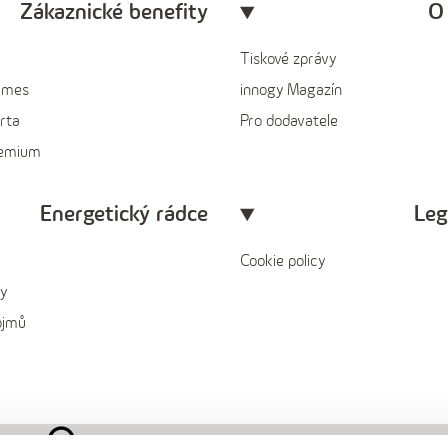
Zákaznické benefity
O
Tiskové zprávy
ames
innogy Magazín
rta
Pro dodavatele
remium
Energetický rádce
Leg
Cookie policy
y
ojmů