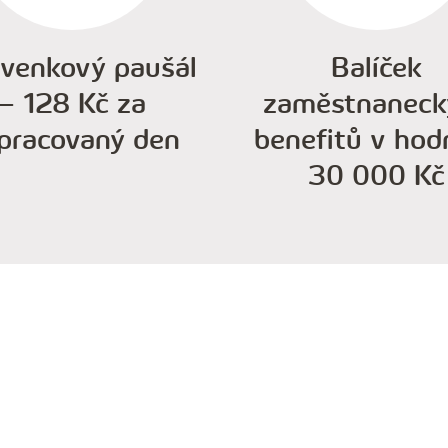
avenkový paušál
Balíček
– 128 Kč za
zaměstnaneck
pracovaný den
benefitů v hod
30 000 Kč