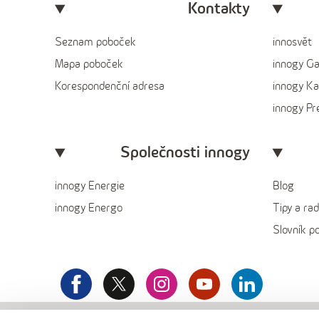
Kontakty
Seznam poboček
innosvět
Mapa poboček
innogy G
Korespondenční adresa
innogy Ka
innogy P
Společnosti innogy
innogy Energie
Blog
innogy Energo
Tipy a rad
Slovník p
facebook
x
instagram
youtube
Linkedin
innogy