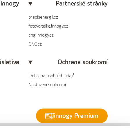
 innogy
Partnerské stránky
prepisenergii.cz
fotovoltaika.innogy.cz
cng.innogy.cz
CNGcz
islativa
Ochrana soukromí
Ochrana osobních údajů
Nastavení soukromí
innogy Premium