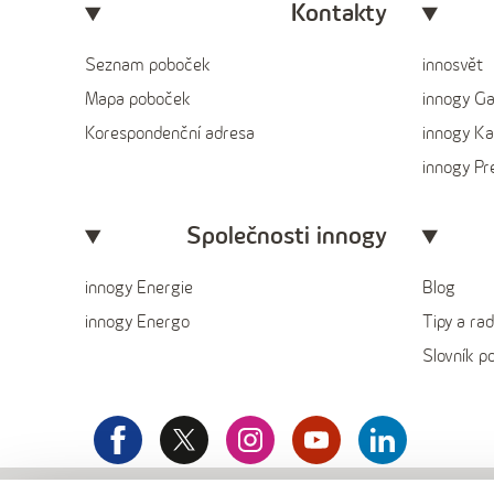
Kontakty
Seznam poboček
innosvět
Mapa poboček
innogy G
Korespondenční adresa
innogy Ka
innogy P
Společnosti innogy
innogy Energie
Blog
innogy Energo
Tipy a rad
Slovník p
facebook
x
instagram
youtube
Linkedin
innogy