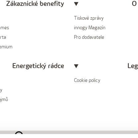
Zákaznické benefity
O
Tiskové zprávy
ames
innogy Magazín
rta
Pro dodavatele
remium
Energetický rádce
Leg
Cookie policy
y
ojmů