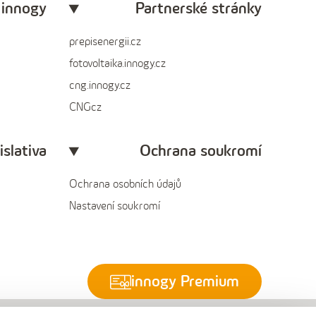
 innogy
Partnerské stránky
prepisenergii.cz
fotovoltaika.innogy.cz
cng.innogy.cz
CNGcz
islativa
Ochrana soukromí
Ochrana osobních údajů
Nastavení soukromí
innogy Premium