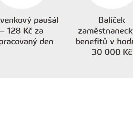
avenkový paušál
Balíček
– 128 Kč za
zaměstnaneck
pracovaný den
benefitů v hod
30 000 Kč