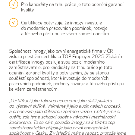
Pro kandidáty na trhu práce je toto ocenění garancí
kvality
Certifikace potvrzuje, že innogy investuje
do moderních pracovních podmínek, rozvoje
a férového přístupu ke všem zaměstnancům
Společnost innogy jako první energetická firma v ČR
získala prestižní certifikaci TOP Employer 2025. Získáním
certifikace innogy posiluje svou pozici moderního
zaměstnavatele, pro kandidáty na trhu práce je toto
ocenění garancí kvality a potvrzením, že se stanou
součástí společnosti, která investuje do moderních
pracovních podmínek, podpory rozvoje a férového přístupu
ke všem zaměstnancům.
„Certifikaci jako takovou nebereme jako další plaketu
do výstavní skříně. Vnímáme ji jako audit našich procesů,
a především jako důležitou zpětnou vazbu. Chtěli jsme si
ověřit, zda jsme schopni uspět v národní i mezinárodní
konkurenci. To se nám povedlo. innogy se k těmto top
zaměstnavatelům připojuje jako první energetická
společnost v Česku. Z výsledků máme radost, protože jsme