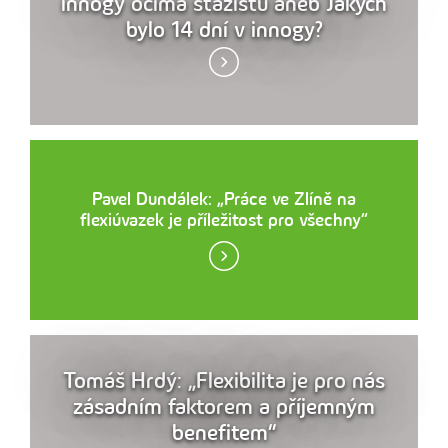
innogy očima stážistů aneb Jakých
bylo 14 dní v innogy?
Pavel Dundálek: „Práce ve Zlíně na
flexiúvazek je příležitost pro všechny“
Tomáš Hrdý: „Flexibilita je pro nás
zásadním faktorem a příjemným
benefitem“