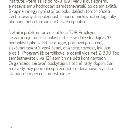
Institute, která se již od roku 1991 věnuje důslednému
a nezávislému hodnocení zaměstnavatelů po celém světě.
Skupina innogy nyní stojí po boku dalších téměř třiceti
certifikovaných společností z oboru bankovnictví, logistiky,
obchodu nebo farmacie v České republice.
Detailní průzkum pro certifikaci TOP Employer
se zaměřuje na šest oblastí, které se dále skládají z 20
podoblastí jako je HR strategie, pracovní prostředí,
získávání talentů, vzdělávání, diverzita, rovnost, inkluze
a další. Program již certifikoval a ocenil více než 2 300 Top
zaměstnavatelů ve 121 zemích na pěti kontinentech.
Organizace zároveň poskytuje užitečné rady, doporučení
a návody, aby pomohla společnostem dosahovat vyššího
standardu v péči o zaměstnance.