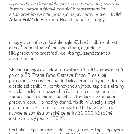
si potvrdili, že dlouhodobá péče o zaměstnance, správná
firemní kultura a férové chování k zaměstnancům
a kandidátům na trhu práce je na perfektní úrovni,“
uvádí
Adam Polášek
, Employer Brand manažer innogy.
innogy v certifikaci dosáhla nejlepších výsledků v oblasti
náborů zaměstnanců, on-boardingu, digitálního
HR, pracovního prostředí, well-beingu zaměstnanců
a vzdělávání.
Skupina innogy aktuálně zaměstnává 1 520 zaměstnanců
po celé ČR (Praha, Brno, Ostrava, Plzeň, Zlín) a její
podnikání se soustředí na dodávky zemního plynu, elektřiny
a tepla zákazníkům, kombinovanou výrobu tepla a elektřiny
v teplárenských provozech a řešení pro čistou mobilitu.
Zaměstnancům mimo jiné nabízí standardní zkrácenou
pracovní dobu 7,5 hodiny denně, flexibilní úvazky a styl
práce (možnost práce z domova), od ledna 2025 nově
navýšené zaměstnanecké benefity 30 000 Kč ročně
a stravenkový paušál 123 Kč.
Certifikát Top Employer uděluje organizace Top Employers