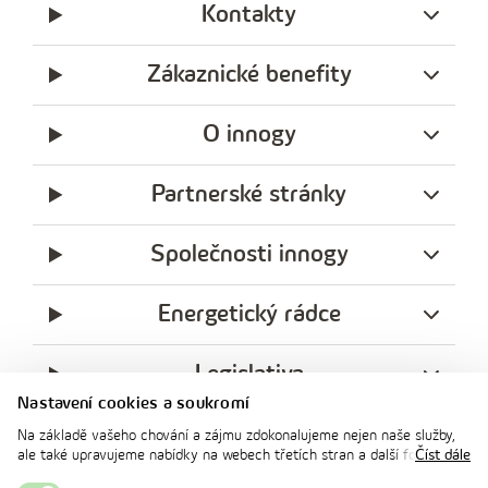
Kontakty
Zákaznické benefity
O innogy
Partnerské stránky
Společnosti innogy
Energetický rádce
Legislativa
Nastavení cookies a soukromí
Ochrana soukromí
Na základě vašeho chování a zájmu zdokonalujeme nejen naše služby,
ale také upravujeme nabídky na webech třetích stran a další formy
Číst dále
facebook
x
instagram
youtube
Linkedin
komunikace s vámi. Níže prosím zvolte vámi preferovanou variantu